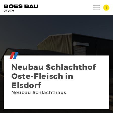
i
Zertifikate
Neubau Schlachthof
Maschinenpark
Oste-Fleisch in
Elsdorf
Neubau Schlachthaus