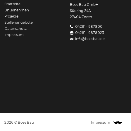
Startseite
Boes Bau GmbH
Unternehmen
Südring 24A
Projekte
27404 Zeven
Stellenangebote
04281 - 987800
Datenschutz
04281 - 9878023
Impressum
info@boesbau.de
2026 © Boes Bau
Impressum