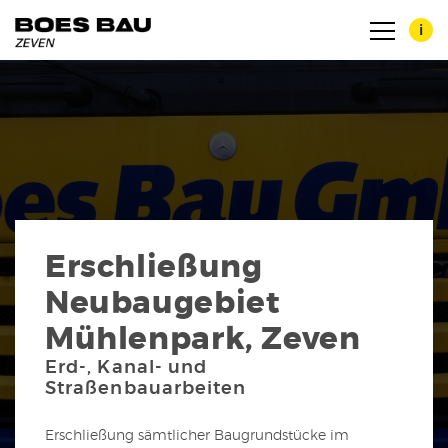
i
Zertifikate
Erschließung
Maschinenpark
Neubaugebiet
Mühlenpark, Zeven
Erd-, Kanal- und
Straßenbauarbeiten
Erschließung sämtlicher Baugrundstücke im