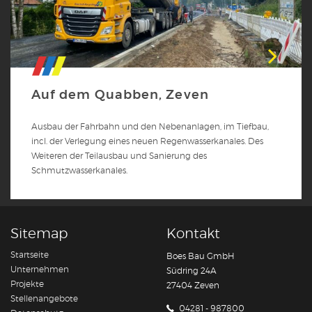
Auf dem Quabben, Zeven
Ausbau der Fahrbahn und den Nebenanlagen, im Tiefbau,
incl. der Verlegung eines neuen Regenwasserkanales. Des
Weiteren der Teilausbau und Sanierung des
Schmutzwasserkanales.
Sitemap
Kontakt
Startseite
Boes Bau GmbH
Unternehmen
Südring 24A
Projekte
27404 Zeven
Stellenangebote
04281 - 987800