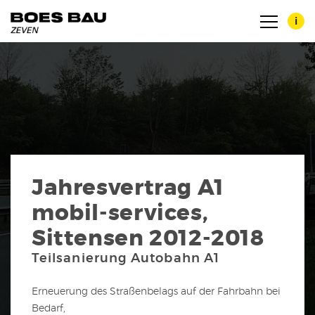
i
Zertifikate
Jahresvertrag A1
Maschinenpark
mobil-services,
Sittensen 2012-2018
Teilsanierung Autobahn A1
Erneuerung des Straßenbelags auf der Fahrbahn bei
Bedarf,