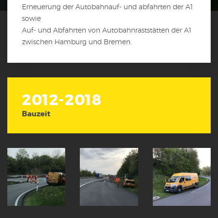
Erneuerung der Autobahnauf- und abfahrten der A1
sowie
Auf- und Abfahrten von Autobahnraststätten der A1
zwischen Hamburg und Bremen.
2012-2018
Bauzeit